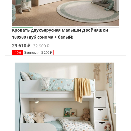
Кровать двухъярусная Малыши Двойняшки
180х80 (дуб сонома + белый)
29 610
₽
32 900
₽
-
10
%
Экономия
3 290
₽