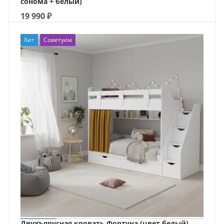
сонома + белый)
19 990
₽
Хит
Советуем
Двухъярусная кровать Фортуна (цвет белый)