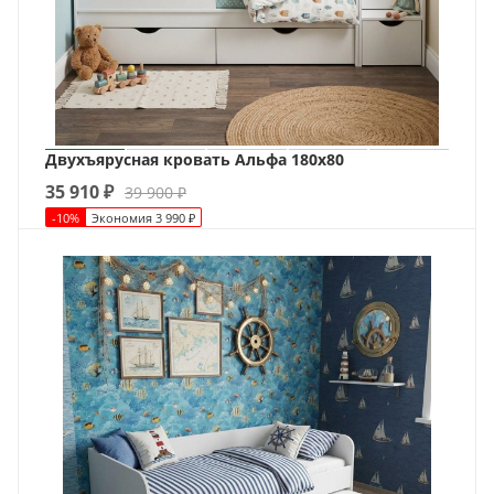
Двухъярусная кровать Альфа 180х80
35 910
₽
39 900
₽
-
10
%
Экономия
3 990
₽