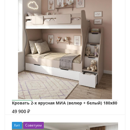
Кровать 2-х ярусная МИА (велюр + белый) 180х80
49 900
₽
Хит
Советуем