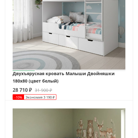
Двухъярусная кровать Малыши Двойняшки
180х80 (цвет белый)
28 710
₽
31 900
₽
-
10
%
Экономия
3 190
₽