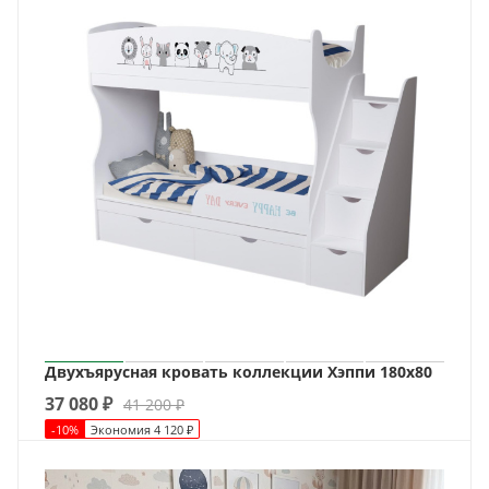
Двухъярусная кровать коллекции Хэппи 180х80
37 080
₽
41 200
₽
-
10
%
Экономия
4 120
₽