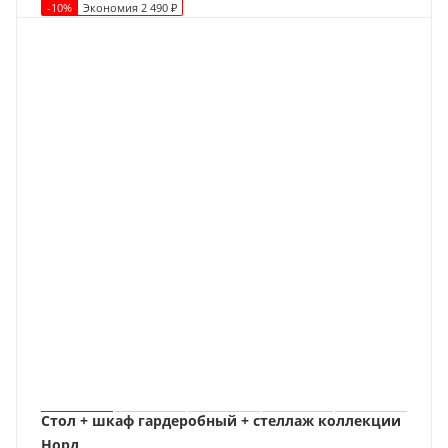
-
10
%
Экономия
2 490
₽
Стол + шкаф гардеробный + стеллаж коллекции
Норд