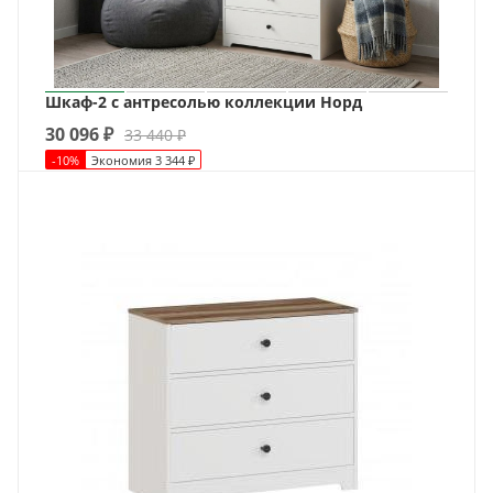
Шкаф-2 с антресолью коллекции Норд
30 096
₽
33 440
₽
-
10
%
Экономия
3 344
₽