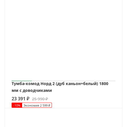
Тумба-комод Норд 2 (дуб каньон+белый) 1800
мм с доводчиками
23 391
₽
25 990
₽
-
10
%
Экономия
2 599
₽