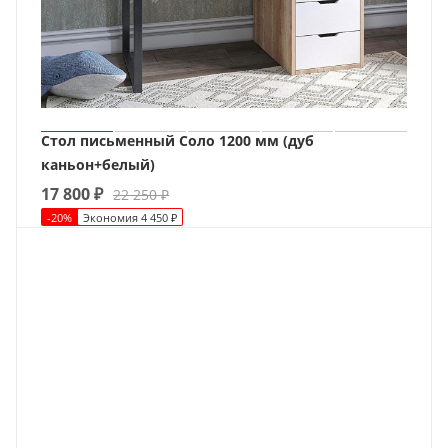
Стол письменный Соло 1200 мм (дуб
каньон+белый)
17 800
₽
22 250
₽
-
20
%
Экономия
4 450
₽