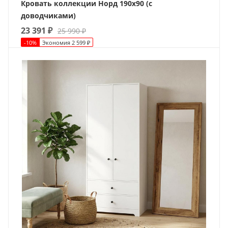
Кровать коллекции Норд 190х90 (с
доводчиками)
23 391
₽
25 990
₽
-
10
%
Экономия
2 599
₽