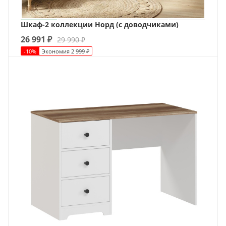
Шкаф-2 коллекции Норд (с доводчиками)
26 991
₽
29 990
₽
-
10
%
Экономия
2 999
₽