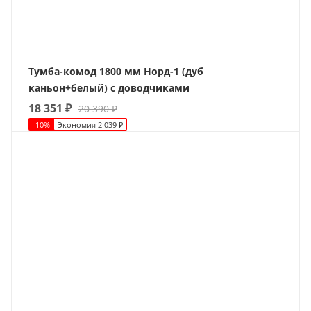
Тумба-комод 1800 мм Норд-1 (дуб
каньон+белый) с доводчиками
18 351
₽
20 390
₽
-
10
%
Экономия
2 039
₽