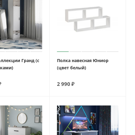
оллекции Гранд (с
Полка навесная Юниор
ками)
(цвет белый)
₽
2 990
₽