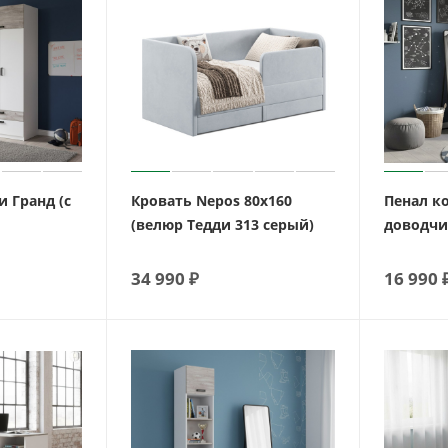
 Гранд (с
Кровать Nepos 80х160
Пенал к
(велюр Тедди 313 серый)
доводчи
34 990
₽
16 990