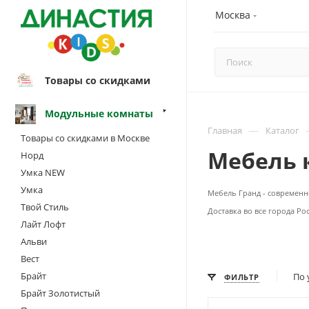
Москва
Товары со скидками
Модульные комнаты
—
Главная
Каталог
Товары со скидками в Москве
Мебель 
Норд
Умка NEW
Умка
Мебель Гранд - современ
Твой Стиль
Доставка во все города Ро
Лайт Лофт
Альви
Вест
Брайт
По 
ФИЛЬТР
Брайт Золотистый