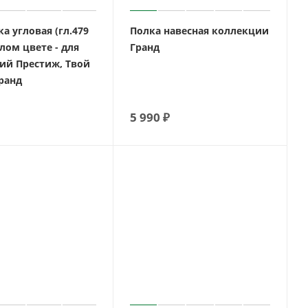
а угловая (гл.479
Полка навесная коллекции
лом цвете - для
Гранд
ий Престиж, Твой
ранд
5 990
₽