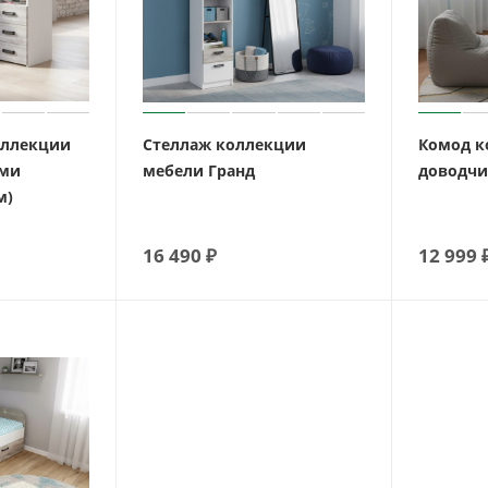
оллекции
Стеллаж коллекции
Комод к
ами
мебели Гранд
доводчи
м)
16 490
₽
12 999