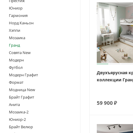
Престиж
Юниор
Гармония
Норд Каньон
Хэппи
Мозаика
Гранд
Совята New
Модерн
Футбол
Двухъярусная к
Модерн Графит
коллекции Гран
Формат
Модница New
Брайт Графит
59 900
₽
Анита
Мозаика-2
Юниор-2
Брайт Велюр