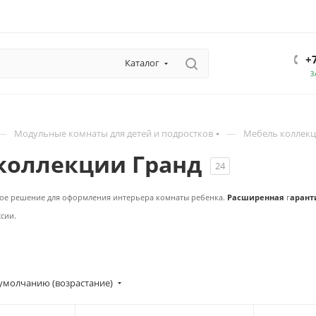
+
Каталог
З
—
—
Модульные комнаты для детей и подростков
Мебель коллекц
коллекции Гранд
24
ное решение для оформления интерьера комнаты ребенка.
Расширенная
г
арант
ссии.
умолчанию (возрастание)