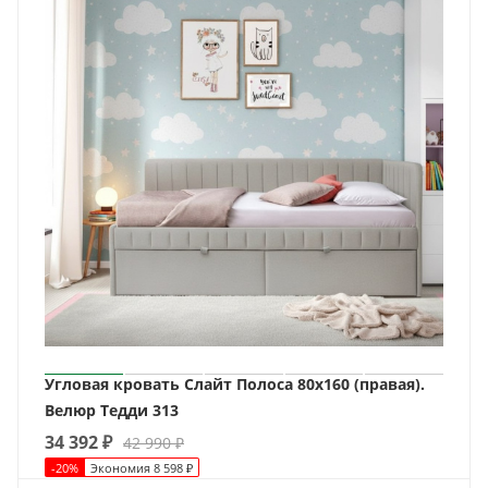
Угловая кровать Слайт Полоса 80х160 (правая).
Велюр Тедди 313
34 392
₽
42 990
₽
-
20
%
Экономия
8 598
₽