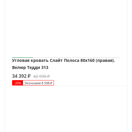
Угловая кровать Слайт Полоса 80х160 (правая).
Велюр Тедди 313
34 392
₽
42 990
₽
-
20
%
Экономия
8 598
₽