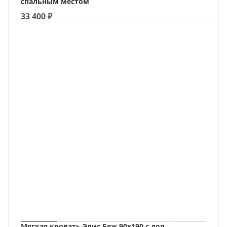
спальным местом
33 400
₽
Мягкая кровать Элис Беж 90х190 с доп.