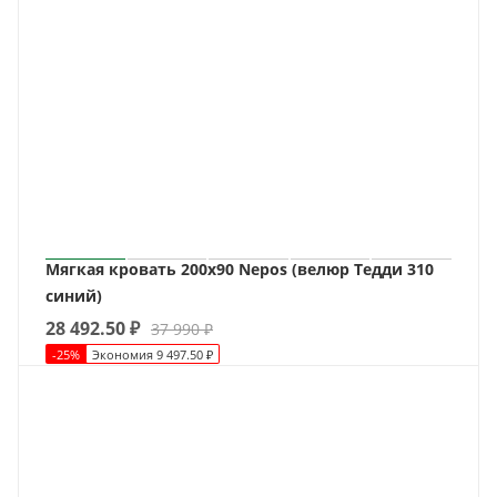
Мягкая кровать 200х90 Nepos (велюр Тедди 310
синий)
28 492.50
₽
37 990
₽
-
25
%
Экономия
9 497.50
₽