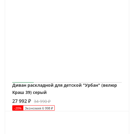
Диван раскладной для детской "Урбан" (велюр
Краш 39) серый
27 992
₽
34 990
₽
-
20
%
Экономия
6 998
₽