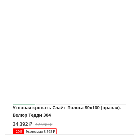
Угловая кровать Слайт Полоса 80х160 (правая).
Велюр Тедди 304
34 392
₽
42 990
₽
-
20
%
Экономия
8 598
₽