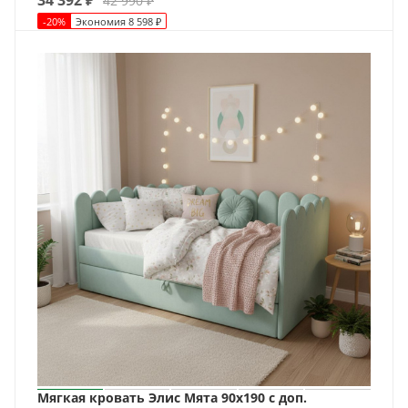
42 990
₽
-
20
%
Экономия
8 598
₽
Мягкая кровать Элис Мята 90х190 с доп.