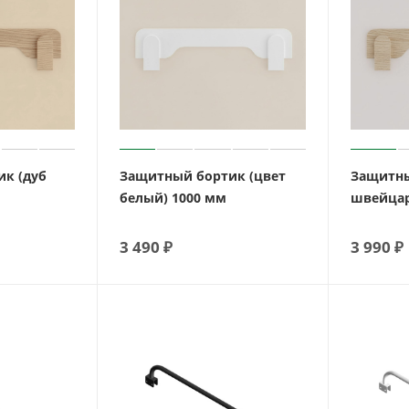
к (дуб
Защитный бортик (цвет
Защитны
м
белый) 1000 мм
швейцар
3 490
₽
3 990
₽