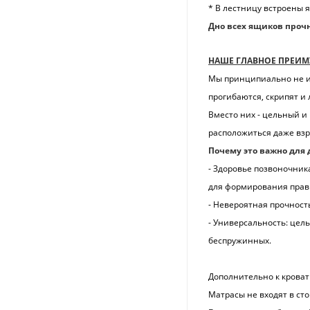
* В лестницу встроены 
Дно всех ящиков проч
НАШЕ ГЛАВНОЕ ПРЕИМ
Мы принципиально не ис
прогибаются, скрипят и
Вместо них - цельный и
расположиться даже взр
Почему это важно для 
- Здоровье позвоночник
для формирования прави
- Невероятная прочност
- Универсальность: цел
беспружинных.
Дополнительно к крова
Матрасы не входят в ст