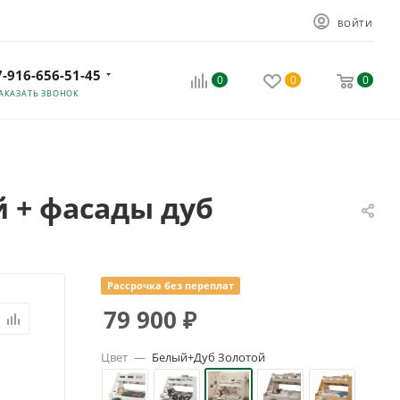
ВОЙТИ
7-916-656-51-45
0
0
0
АКАЗАТЬ ЗВОНОК
й + фасады дуб
Рассрочка без переплат
79 900
₽
Цвет
—
Белый+Дуб Золотой