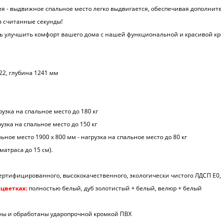
ия - выдвижное спальное место легко выдвигается, обеспечивая дополнит
в считанные секунды!
ь улучшить комфорт вашего дома с нашей функциональной и красивой кр
22, глубина 1241 мм
рузка на спальное место до 180 кг
рузка на спальное место до 150 кг
ое место 1900 х 800 мм - нагрузка на спальное место до 80 кг
атраса до 15 см).
ертифицированного, высококачественного, экологически чистого ЛДСП Е0
сцветках:
полностью белый, дуб золотистый + белый, велюр + белый
ны и обработаны ударопрочной кромкой ПВХ