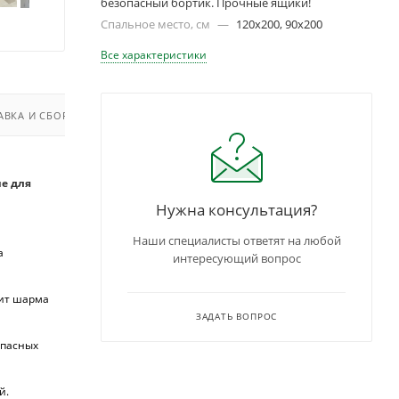
безопасный бортик. Прочные ящики!
Спальное место, см
—
120х200, 90х200
Все характеристики
АВКА И СБОРКА
е для
Нужна консультация?
Наши специалисты ответят на любой
а
интересующий вопрос
вит шарма
ЗАДАТЬ ВОПРОС
опасных
й.