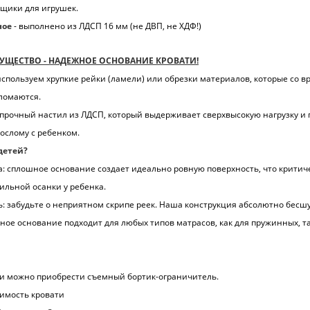
ящики для игрушек.
ное
- выполнено из ЛДСП 16 мм (не ДВП, не ХДФ!)
УЩЕСТВО - НАДЕЖНОЕ ОСНОВАНИЕ КРОВАТИ!
пользуем хрупкие рейки (ламели) или обрезки материалов, которые со 
 ломаются.
 прочный настил из ЛДСП, который выдерживает сверхвысокую нагрузку и 
ослому с ребенком.
детей?
а: сплошное основание создает идеально ровную поверхность, что критич
льной осанки у ребенка.
ь: забудьте о неприятном скрипе реек. Наша конструкция абсолютно бесш
ьное основание подходит для любых типов матрасов, как для пружинных, та
ти можно приобрести съемный бортик-ограничитель.
оимость кровати