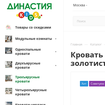
Москва
Товары со скидками
Модульные комнаты
—
Главная
Каталог
Односпальные
Кровать 
кровати
золотис
Двухъярусные
кровати
Трехъярусные
кровати
Хит
Советуем
Четырехъярусные
кровати
Кровати-чердаки