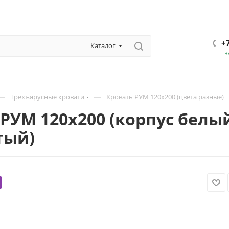
+
Каталог
З
—
—
Трехъярусные кровати
Кровать РУМ 120х200 (цвета разные)
РУМ 120х200 (корпус белы
тый)